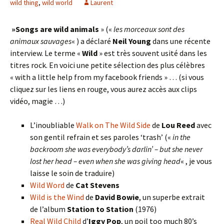
wild thing
,
wild world
Laurent
‎ »Songs are wild animals
» («
les morceaux sont des
animaux sauvages
« ) a déclaré
Neil Young
dans une récente
interview. Le terme «
Wild
» est très souvent usité dans les
titres rock. En voici une petite sélection des plus célèbres
« with a little help from my facebook friends » … (si vous
cliquez sur les liens en rouge, vous aurez accès aux clips
vidéo, magie …)
L’inoubliable
Walk on The Wild Side
de
Lou Reed
avec
son gentil refrain et ses paroles ‘trash’ («
in the
backroom she was everybody’s darlin’ – but she never
lost her head – even when she was giving head
« , je vous
laisse le soin de traduire)
Wild Word
de
Cat Stevens
Wild is the Wind
de
David Bowie
, un superbe extrait
de l’album
Station to Station
(1976)
Real Wild Child
d’
Iggy Pop
, un poil too much 80’s