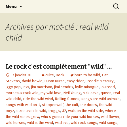
Journaliste musical · Historien du rock ·
Aller
Recherc
Laurent Rieppi
Menu
au
Conférencier
contenu
Archives par mot-clé : real wild
child
Le rock c'est complètement "wild" …
17 janvier 2011
culte
,
Rock
born to be wild
,
Cat
Stevens
,
david bowie
,
Duran Duran
,
easy rider
,
Freddie Mercury
,
iggy pop
,
inxs
,
jim morrison
,
jimi hendrix
,
kylie minogue
,
lou reed
,
morceaux rock wild
,
my wild love
,
Neil Young
,
nick cave
,
queen
,
real
wild child
,
ride the wild wind
,
Rolling Stones
,
songs are wild animals
,
songs with wild on it
,
steppenwolf
,
the cult
,
the doors
,
the wild
boyz
,
titres avec le wild
,
troggs
,
U2
,
walk on the wild side
,
where
the wild roses grow
,
who s gonna ride your wild horses
,
wild flower
,
wild horses
,
wild is the wind
,
wild live
,
wild rock songs
,
wild songs
,