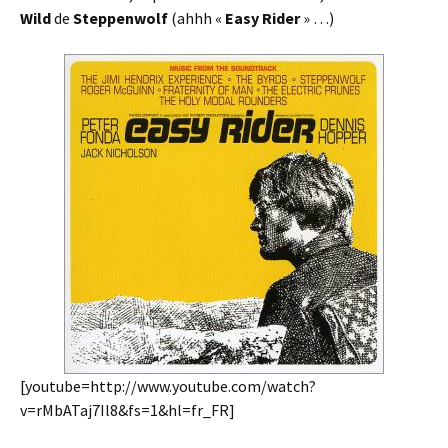
Wild
de
Steppenwolf
(ahhh «
Easy Rider
» …)
[youtube=http://www.youtube.com/watch?
v=rMbATaj7Il8&fs=1&hl=fr_FR]