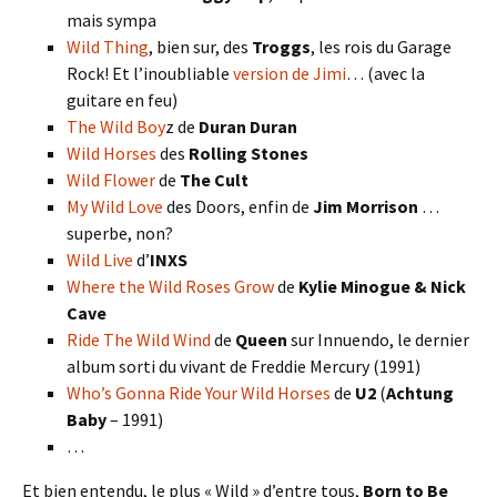
mais sympa
Wild Thing
, bien sur, des
Troggs
, les rois du Garage
Rock! Et l’inoubliable
version de Jimi
… (avec la
guitare en feu)
The Wild Boy
z de
Duran Duran
Wild Horses
des
Rolling Stones
Wild Flower
de
The Cult
My Wild Love
des Doors, enfin de
Jim Morrison
…
superbe, non?
Wild Live
d’
INXS
Where the Wild Roses Grow
de
Kylie Minogue & Nick
Cave
Ride The Wild Wind
de
Queen
sur Innuendo, le dernier
album sorti du vivant de Freddie Mercury (1991)
Who’s Gonna Ride Your Wild Horses
de
U2
(
Achtung
Baby
– 1991)
…
Et bien entendu, le plus « Wild » d’entre tous,
Born to Be