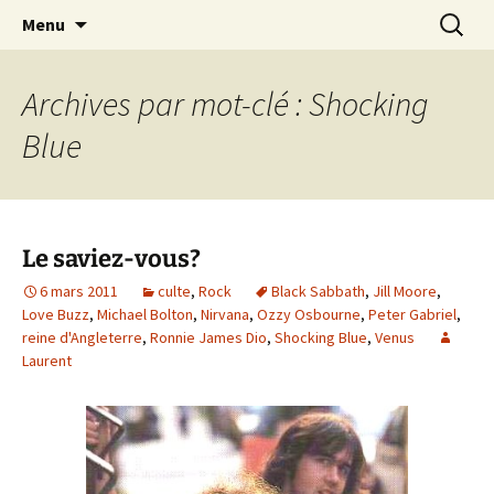
Journaliste musical · Historien du rock ·
Aller
Recherc
Laurent Rieppi
Menu
au
Conférencier
contenu
Archives par mot-clé : Shocking
Blue
Le saviez-vous?
6 mars 2011
culte
,
Rock
Black Sabbath
,
Jill Moore
,
Love Buzz
,
Michael Bolton
,
Nirvana
,
Ozzy Osbourne
,
Peter Gabriel
,
reine d'Angleterre
,
Ronnie James Dio
,
Shocking Blue
,
Venus
Laurent