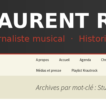
Journaliste musical · Historien 
Laurent R
Aller
A propos
Accueil
Agenda
Ch
au
contenu
Médias et presse
Playlist Krautrock
Archives par mot-clé : St