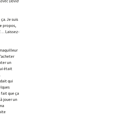
t avec David
ça. Je suis
ce propos,
if… Laissez-
 maquilleur
m’acheter
uter un
ui était
.
dait qui
elques
 fait que ça
 à jouer un
 ma
uite