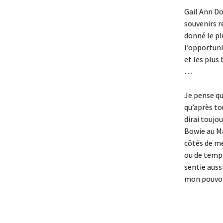
Gail Ann Do
souvenirs r
donné le plu
l’opportuni
et les plus
…
Je pense que
qu’après to
dirai toujo
Bowie au Ma
côtés de me
ou de temps
sentie auss
mon pouvoir