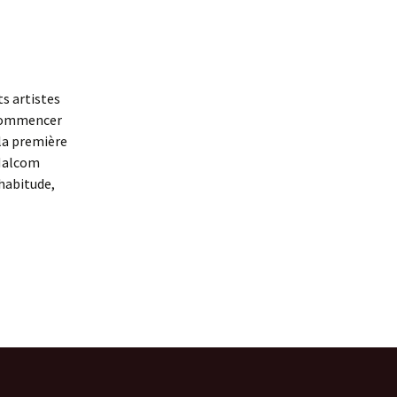
ts artistes
s commencer
 la première
 Malcom
habitude,