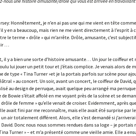
-nous une histoire amusante/drôle qui vous est arrivée en travaillan
rsey: Honnêtement, je n’en ai pas une qui me vient en tête comme 
’il y en a beaucoup, mais rien ne me vient directement à l’esprit à 
être le terme « drôle » qui m’arrête. Drôle, amusante, c’est subject
hir …
it, il y a bien une sorte d’histoire amusante… Un jour le coiffeur et
oulu lui jouer un petit tour et j’étais complice. Je venais alors de 
e de type « Tina Turner »et je la portais parfois sur scène pour ajo
âtral » au concert. Un soir, avant un concert, le coiffeur de David, q
alisé au design de perruque, avait quelque peu arrangé ma perruque
e de Bowie s’était affolé en me voyant près de la scène et se deman
« drôle de femme » qu’elle venait de croiser. Evidemment, après qu
le avait fini par me reconnaître, mais elle avait été surprise par le
un air totalement différent. Alors, elle s’est demandé si j’arriverai
à David. Donc nous nous sommes rendues dans sa loge – je portais
Tina Turner » – et m’a présenté comme une vieille amie. Elle a ens