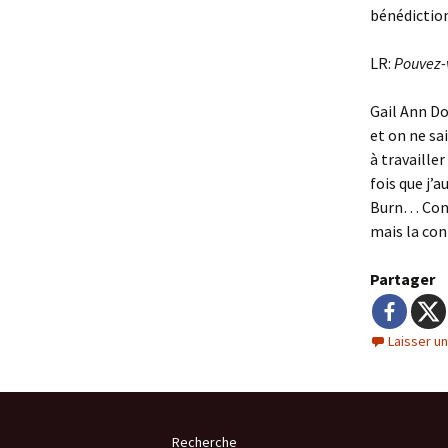
bénédicti
LR:
Pouvez-v
Gail Ann Do
et on ne sa
à travaille
fois que j’
Burn… Conce
mais la con
Partager
Laisser u
Recherche