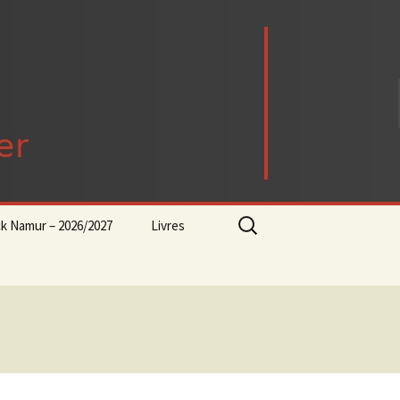
Rechercher :
ck Namur – 2026/2027
Livres
rock-progressif-playlist
Punk