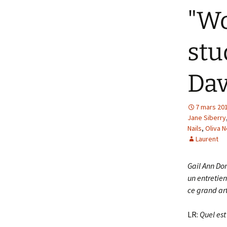
"Wo
stu
Dav
7 mars 20
Jane Siberry
Nails
,
Oliva 
Laurent
Gail Ann Do
un entretien
ce grand ar
LR:
Quel est 