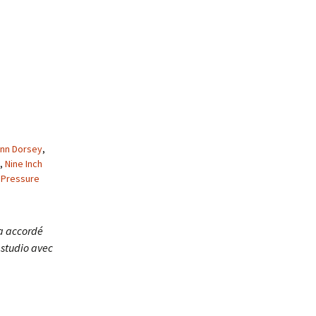
Ann Dorsey
,
,
Nine Inch
 Pressure
a accordé
 studio avec