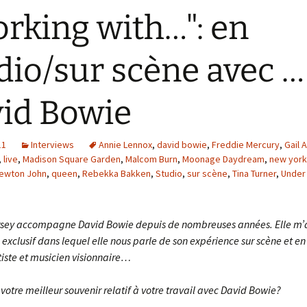
rking with…": en
dio/sur scène avec …
id Bowie
11
Interviews
Annie Lennox
,
david bowie
,
Freddie Mercury
,
Gail 
,
live
,
Madison Square Garden
,
Malcom Burn
,
Moonage Daydream
,
new york
Newton John
,
queen
,
Rebekka Bakken
,
Studio
,
sur scène
,
Tina Turner
,
Under
rsey accompagne David Bowie depuis de nombreuses années. Elle m’
 exclusif dans lequel elle nous parle de son expérience sur scène et en
tiste et musicien visionnaire…
votre meilleur souvenir relatif à votre travail avec David Bowie?