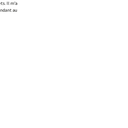
ts. Il m’a
endant au