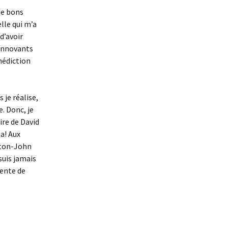
de bons
lle qui m’a
d’avoir
 innovants
énédiction
 je réalise,
. Donc, je
ire de David
a! Aux
wton-John
suis jamais
iente de