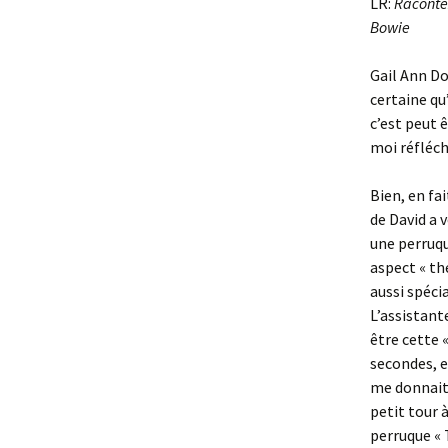
LR:
Racontez
Bowie
Gail Ann Do
certaine qu
c’est peut 
moi réfléc
Bien, en fa
de David a v
une perruqu
aspect « thé
aussi spéci
L’assistant
être cette 
secondes, el
me donnait 
petit tour 
perruque « 