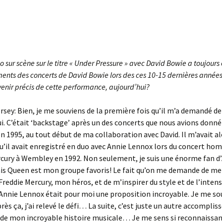
o sur scène sur le titre « Under Pressure » avec David Bowie a toujours
nts des concerts de David Bowie lors des ces 10-15 dernières années
venir précis de cette performance, aujourd’hui?
rsey: Bien, je me souviens de la première fois qu’il m’a demandé de
lui. C’était ‘backstage’ après un des concerts que nous avions donn
en 1995, au tout début de ma collaboration avec David. Il m’avait al
qu’il avait enregistré en duo avec Annie Lennox lors du concert h
cury à Wembley en 1992. Non seulement, je suis une énorme fan d
is Queen est mon groupe favoris! Le fait qu’on me demande de me
 Freddie Mercury, mon héros, et de m’inspirer du style et de l’intens
Annie Lennox était pour moi une proposition incroyable. Je me so
ès ça, j’ai relevé le défi… La suite, c’est juste un autre accompli
de mon incroyable histoire musicale… Je me sens si reconnaissan