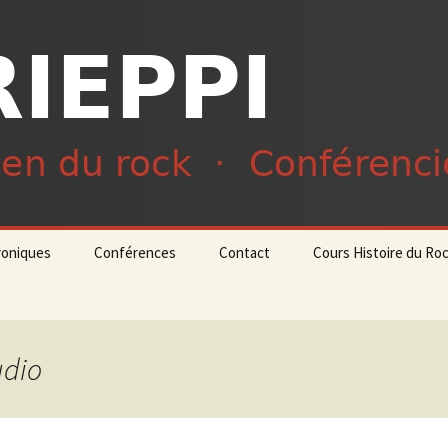
du rock · Conférencier
ieppi
roniques
Conférences
Contact
Cours Histoire du Ro
udio