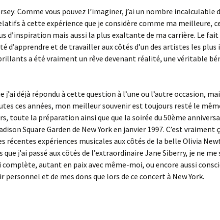
rsey: Comme vous pouvez l’imaginer, j’ai un nombre incalculable 
elatifs à cette expérience que je considère comme ma meilleure, ce
s d’inspiration mais aussi la plus exaltante de ma carrière. Le fait 
té d’apprendre et de travailler aux côtés d’un des artistes les plus
 brillants a été vraiment un rêve devenant réalité, une véritable b
 j’ai déjà répondu à cette question à l’une ou l’autre occasion, mais
utes ces années, mon meilleur souvenir est toujours resté le même
urs, toute la préparation ainsi que que la soirée du 50ème anniversa
dison Square Garden de New York en janvier 1997. C’est vraiment ç
s récentes expériences musicales aux côtés de la belle Olivia Ne
 que j’ai passé aux côtés de l’extraordinaire Jane Siberry, je ne me 
i complète, autant en paix avec même-moi, ou encore aussi consc
 personnel et de mes dons que lors de ce concert à New York.