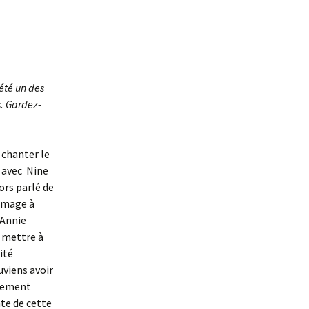
 été un des
. Gardez-
 chanter le
é avec Nine
ors parlé de
ommage à
’Annie
 mettre à
ité
uviens avoir
ssement
te de cette