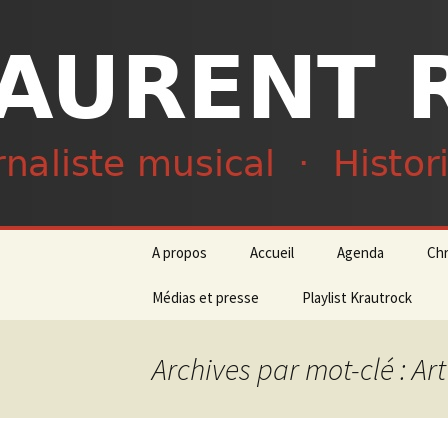
Journaliste musical · Historien 
Laurent R
Aller
A propos
Accueil
Agenda
Ch
au
contenu
Médias et presse
Playlist Krautrock
Archives par mot-clé : Ar