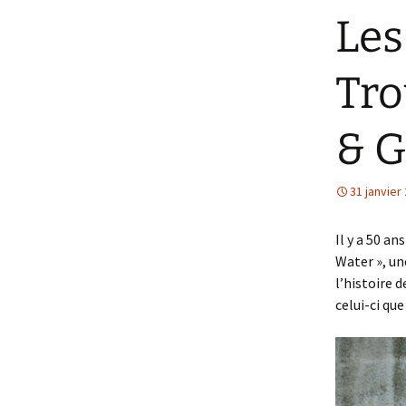
Les
Tro
& G
31 janvier
Il y a 50 a
Water », un
l’histoire 
celui-ci qu