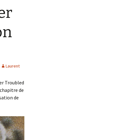
er
on
Laurent
ver Troubled
chapitre de
isation de