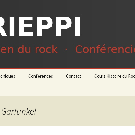
du rock · Conférencier
ieppi
roniques
Conférences
Contact
Cours Histoire du Ro
t Garfunkel