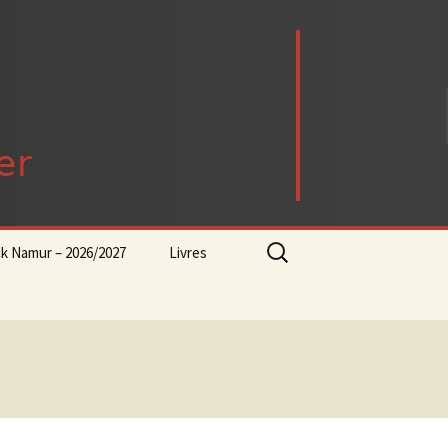
Rechercher :
ck Namur – 2026/2027
Livres
rock-progressif-playlist
Punk