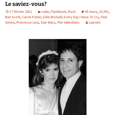
Le saviez-vous?
17 février 2011
culte
,
Flashback
,
Rock
45 tours
,
AC/DC
,
Bon Scott
,
Carrie Fisher
,
Edie Brickell
,
Every Day I Have To Cry
,
Paul
Simon
,
Princesse Leia
,
Star Wars
,
The Valentines
Laurent