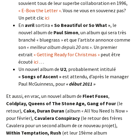
souvient tous de leur superbe collaboration en 1996,
« E-Bow the Letter »
. Vous ne vous en souvenez pas?
Un petit clic
ici
En
avril
sortira
« So Beautiful or So What »
, le
nouvel album de
Paul Simon
, un album qui sera très
branché « bluegrass » et que l’artiste annonce comme
son
« meilleur album depuis 20 ans »
. Un premier
extrait
« Getting Ready for Christmas »
peut être
écouté
ici
…
Un nouvel album de
U2
, probablement intitulé
« Songs of Ascent »
est attendu, d’après le manager
Paul McGuinness, pour
« début 2011 »
Et aussi, en vrac, un nouvel album de
Fleet Foxes
,
Coldplay, Queens of The Stone Age, Gang of Four
(le
retour),
Cake, Duran Duran
(album « All You Need Is Now »
pour février),
Cavalera Conspiracy
(le retour des frères
Cavalera pour un second album de ce nouveau projet),
Within Temptation, Rush
(et leur 19ème album