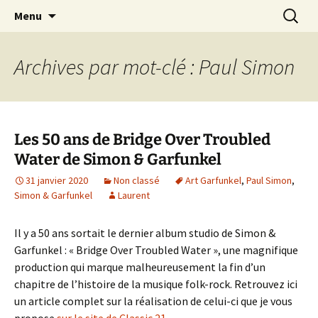
Journaliste musical · Historien du rock ·
Aller
Recherc
Laurent Rieppi
Menu
au
Conférencier
contenu
Archives par mot-clé : Paul Simon
Les 50 ans de Bridge Over Troubled
Water de Simon & Garfunkel
31 janvier 2020
Non classé
Art Garfunkel
,
Paul Simon
,
Simon & Garfunkel
Laurent
Il y a 50 ans sortait le dernier album studio de Simon &
Garfunkel : « Bridge Over Troubled Water », une magnifique
production qui marque malheureusement la fin d’un
chapitre de l’histoire de la musique folk-rock. Retrouvez ici
un article complet sur la réalisation de celui-ci que je vous