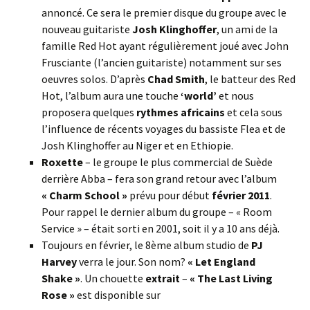
annoncé. Ce sera le premier disque du groupe avec le
nouveau guitariste
Josh Klinghoffer
, un ami de la
famille Red Hot ayant régulièrement joué avec John
Frusciante (l’ancien guitariste) notamment sur ses
oeuvres solos. D’après
Chad Smith
, le batteur des Red
Hot, l’album aura une touche
‘world’
et nous
proposera quelques
rythmes africains
et cela sous
l’influence de récents voyages du bassiste Flea et de
Josh Klinghoffer au Niger et en Ethiopie.
Roxette
– le groupe le plus commercial de Suède
derrière Abba – fera son grand retour avec l’album
« Charm School »
prévu pour début
février 2011
.
Pour rappel le dernier album du groupe – « Room
Service » – était sorti en 2001, soit il y a 10 ans déjà.
Toujours en février, le 8ème album studio de
PJ
Harvey
verra le jour. Son nom?
« Let England
Shake »
. Un chouette
extrait
–
« The Last Living
Rose »
est disponible sur