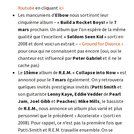
Youtube
en cliquant
ici
Les mancuniens d’
Elbow
nous sortiront leur
cinquième album –
« Build a Rocket Boys! »
le
7
mars
prochain. Un album que l’on espère de la même
qualité que l’excellent
« Seldom Seen Kid »
sorti en
2008 et dont voici un extrait –
« Ground for Divorce »
pour ceux qui ne connaissent pas encore (oui, oui le
chanteur est influencé par
Peter Gabriel
et il ne le
cache pas)
Le
15ème
album de
R.E.M. « Collapse into Now »
est
annoncé pour le
7 mars
également. On y retrouvera
quelques invités prestigieux invités (
Patti Smith
et
son guitariste
Lenny Kaye, Eddie Vedder
de
Pearl
Jam
,
Joel Gibb
et
Peaches
).
Mike Mills
, le bassiste
de
R.E.M.
, nous annonce un album plus varié et plus
personnel que le précédent « Accelerate » (sorti en
2008). Pour rappel, ce n’est pas la première fois que
Patti Smith et R.E.M. travaille ensemble. On se