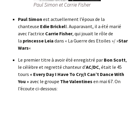
Paul Simon et Carrie Fisher
Paul Simon
est actuellement l’époux de la
chanteuse
Edie Brickel
l. Auparavant, il a été marié
avec l’actrice
Carrie Fisher
, qui jouait le rôle de
la
princesse Leia
dans « La Guerre des Etoiles »/ »
Star
Wars
«
Le premier titre à avoir été enregistré par
Bon Scott
,
le célèbre et regretté chanteur d’
AC/DC
, était le 45
tours
« Every Day I Have To Cry/I Can’t Dance With
You »
avec le groupe
The Valentines
en mai 67. On
l’écoute ci-dessous: