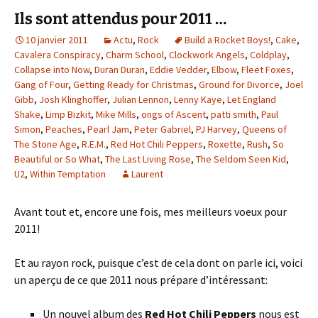
Ils sont attendus pour 2011 …
10 janvier 2011
Actu
,
Rock
Build a Rocket Boys!
,
Cake
,
Cavalera Conspiracy
,
Charm School
,
Clockwork Angels
,
Coldplay
,
Collapse into Now
,
Duran Duran
,
Eddie Vedder
,
Elbow
,
Fleet Foxes
,
Gang of Four
,
Getting Ready for Christmas
,
Ground for Divorce
,
Joel
Gibb
,
Josh Klinghoffer
,
Julian Lennon
,
Lenny Kaye
,
Let England
Shake
,
Limp Bizkit
,
Mike Mills
,
ongs of Ascent
,
patti smith
,
Paul
Simon
,
Peaches
,
Pearl Jam
,
Peter Gabriel
,
PJ Harvey
,
Queens of
The Stone Age
,
R.E.M.
,
Red Hot Chili Peppers
,
Roxette
,
Rush
,
So
Beautiful or So What
,
The Last Living Rose
,
The Seldom Seen Kid
,
U2
,
Within Temptation
Laurent
Avant tout et, encore une fois, mes meilleurs voeux pour
2011!
Et au rayon rock, puisque c’est de cela dont on parle ici, voici
un aperçu de ce que 2011 nous prépare d’intéressant:
Un nouvel album des
Red Hot Chili Peppers
nous est