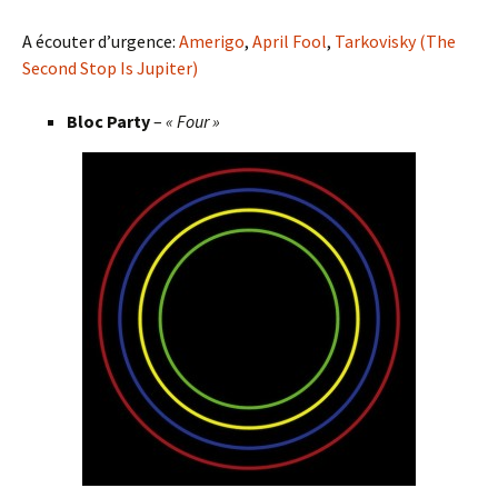
A écouter d’urgence:
Amerigo
,
April Fool
,
Tarkovisky (The
Second Stop Is Jupiter)
Bloc Party
–
« Four »