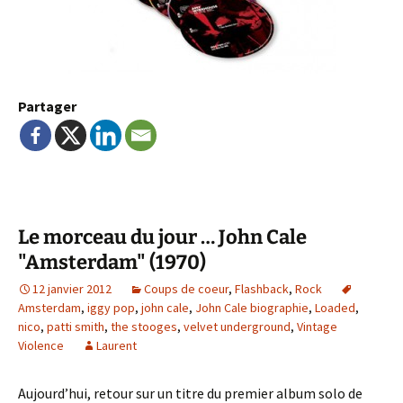
Partager
Le morceau du jour … John Cale
"Amsterdam" (1970)
12 janvier 2012
Coups de coeur
,
Flashback
,
Rock
Amsterdam
,
iggy pop
,
john cale
,
John Cale biographie
,
Loaded
,
nico
,
patti smith
,
the stooges
,
velvet underground
,
Vintage
Violence
Laurent
Aujourd’hui, retour sur un titre du premier album solo de