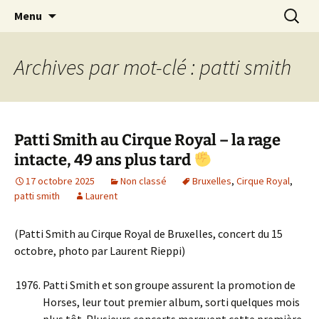
Journaliste musical · Historien du rock ·
Aller
Recherc
Laurent Rieppi
Menu
au
Conférencier
contenu
Archives par mot-clé : patti smith
Patti Smith au Cirque Royal – la rage
intacte, 49 ans plus tard
17 octobre 2025
Non classé
Bruxelles
,
Cirque Royal
,
patti smith
Laurent
(Patti Smith au Cirque Royal de Bruxelles, concert du 15
octobre, photo par Laurent Rieppi)
Patti Smith et son groupe assurent la promotion de
Horses, leur tout premier album, sorti quelques mois