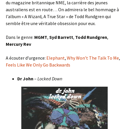
du magazine britannique NME, la carrière des jeunes
australiens est en route… On admirera le bel hommage à
l’album « A Wizard, A True Star » de Todd Rundgren qui
semble être une véritable obsession pour eux.
Dans le genre:
MGMT
,
Syd Barrett
,
Todd Rundgren
,
Mercury Rev
A écouter d’urgence:
Elephant
,
Why Won’t The Talk To Me
,
Feels Like We Only Go Backwards
Dr John
–
Locked Down