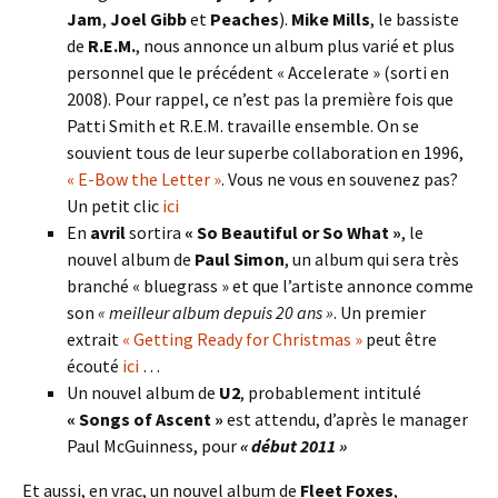
Jam
,
Joel Gibb
et
Peaches
).
Mike Mills
, le bassiste
de
R.E.M.
, nous annonce un album plus varié et plus
personnel que le précédent « Accelerate » (sorti en
2008). Pour rappel, ce n’est pas la première fois que
Patti Smith et R.E.M. travaille ensemble. On se
souvient tous de leur superbe collaboration en 1996,
« E-Bow the Letter »
. Vous ne vous en souvenez pas?
Un petit clic
ici
En
avril
sortira
« So Beautiful or So What »
, le
nouvel album de
Paul Simon
, un album qui sera très
branché « bluegrass » et que l’artiste annonce comme
son
« meilleur album depuis 20 ans »
. Un premier
extrait
« Getting Ready for Christmas »
peut être
écouté
ici
…
Un nouvel album de
U2
, probablement intitulé
« Songs of Ascent »
est attendu, d’après le manager
Paul McGuinness, pour
« début 2011 »
Et aussi, en vrac, un nouvel album de
Fleet Foxes
,