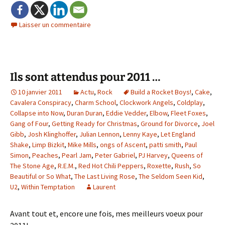
Laisser un commentaire
Ils sont attendus pour 2011 …
10 janvier 2011
Actu
,
Rock
Build a Rocket Boys!
,
Cake
,
Cavalera Conspiracy
,
Charm School
,
Clockwork Angels
,
Coldplay
,
Collapse into Now
,
Duran Duran
,
Eddie Vedder
,
Elbow
,
Fleet Foxes
,
Gang of Four
,
Getting Ready for Christmas
,
Ground for Divorce
,
Joel
Gibb
,
Josh Klinghoffer
,
Julian Lennon
,
Lenny Kaye
,
Let England
Shake
,
Limp Bizkit
,
Mike Mills
,
ongs of Ascent
,
patti smith
,
Paul
Simon
,
Peaches
,
Pearl Jam
,
Peter Gabriel
,
PJ Harvey
,
Queens of
The Stone Age
,
R.E.M.
,
Red Hot Chili Peppers
,
Roxette
,
Rush
,
So
Beautiful or So What
,
The Last Living Rose
,
The Seldom Seen Kid
,
U2
,
Within Temptation
Laurent
Avant tout et, encore une fois, mes meilleurs voeux pour