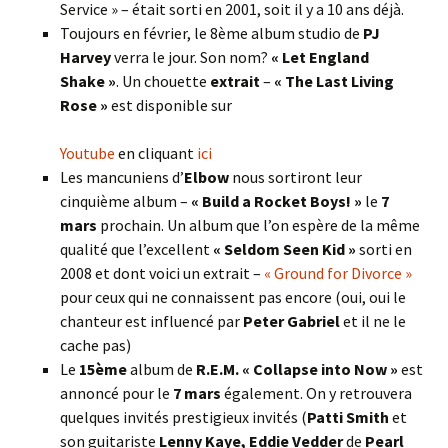
Service » – était sorti en 2001, soit il y a 10 ans déjà.
Toujours en février, le 8ème album studio de
PJ
Harvey
verra le jour. Son nom?
« Let England
Shake »
. Un chouette
extrait
–
« The Last Living
Rose »
est disponible sur
Youtube
en cliquant
ici
Les mancuniens d’
Elbow
nous sortiront leur
cinquième album –
« Build a Rocket Boys! »
le
7
mars
prochain. Un album que l’on espère de la même
qualité que l’excellent
« Seldom Seen Kid »
sorti en
2008 et dont voici un extrait –
« Ground for Divorce »
pour ceux qui ne connaissent pas encore (oui, oui le
chanteur est influencé par
Peter Gabriel
et il ne le
cache pas)
Le
15ème
album de
R.E.M. « Collapse into Now »
est
annoncé pour le
7 mars
également. On y retrouvera
quelques invités prestigieux invités (
Patti Smith
et
son guitariste
Lenny Kaye, Eddie Vedder
de
Pearl