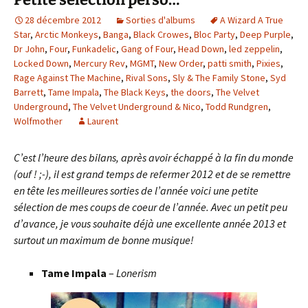
28 décembre 2012
Sorties d'albums
A Wizard A True
Star
,
Arctic Monkeys
,
Banga
,
Black Crowes
,
Bloc Party
,
Deep Purple
,
Dr John
,
Four
,
Funkadelic
,
Gang of Four
,
Head Down
,
led zeppelin
,
Locked Down
,
Mercury Rev
,
MGMT
,
New Order
,
patti smith
,
Pixies
,
Rage Against The Machine
,
Rival Sons
,
Sly & The Family Stone
,
Syd
Barrett
,
Tame Impala
,
The Black Keys
,
the doors
,
The Velvet
Underground
,
The Velvet Underground & Nico
,
Todd Rundgren
,
Wolfmother
Laurent
C’est l’heure des bilans, après avoir échappé à la fin du monde
(ouf ! ;-), il est grand temps de refermer 2012 et de se remettre
en tête les meilleures sorties de l’année voici une petite
sélection de mes coups de coeur de l’année. Avec un petit peu
d’avance, je vous souhaite déjà une excellente année 2013 et
surtout un maximum de bonne musique!
Tame Impala
–
Lonerism