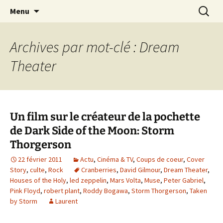
Journaliste musical · Historien du rock ·
Aller
Recherc
Laurent Rieppi
Menu
au
Conférencier
contenu
Archives par mot-clé : Dream
Theater
Un film sur le créateur de la pochette
de Dark Side of the Moon: Storm
Thorgerson
22 février 2011
Actu
,
Cinéma & TV
,
Coups de coeur
,
Cover
Story
,
culte
,
Rock
Cranberries
,
David Gilmour
,
Dream Theater
,
Houses of the Holy
,
led zeppelin
,
Mars Volta
,
Muse
,
Peter Gabriel
,
Pink Floyd
,
robert plant
,
Roddy Bogawa
,
Storm Thorgerson
,
Taken
by Storm
Laurent