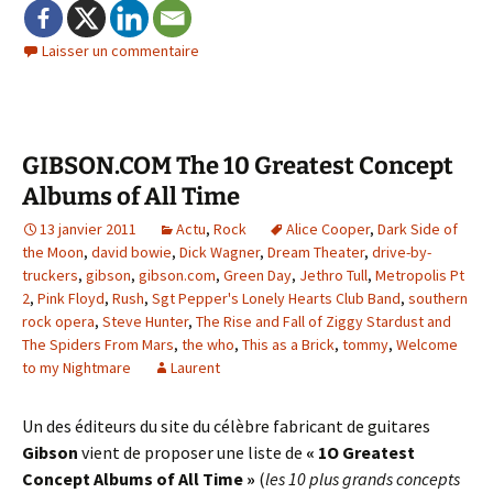
Laisser un commentaire
GIBSON.COM The 10 Greatest Concept
Albums of All Time
13 janvier 2011
Actu
,
Rock
Alice Cooper
,
Dark Side of
the Moon
,
david bowie
,
Dick Wagner
,
Dream Theater
,
drive-by-
truckers
,
gibson
,
gibson.com
,
Green Day
,
Jethro Tull
,
Metropolis Pt
2
,
Pink Floyd
,
Rush
,
Sgt Pepper's Lonely Hearts Club Band
,
southern
rock opera
,
Steve Hunter
,
The Rise and Fall of Ziggy Stardust and
The Spiders From Mars
,
the who
,
This as a Brick
,
tommy
,
Welcome
to my Nightmare
Laurent
Un des éditeurs du site du célèbre fabricant de guitares
Gibson
vient de proposer une liste de
« 1O Greatest
Concept Albums of All Time »
(
les 10 plus grands concepts