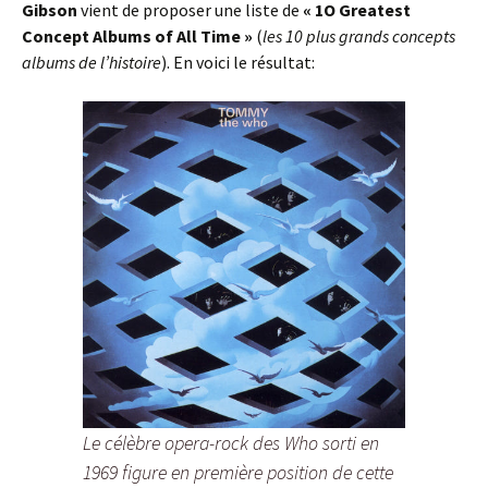
Gibson
vient de proposer une liste de
« 1O Greatest
Concept Albums of All Time »
(
les 10 plus grands concepts
albums de l’histoire
). En voici le résultat:
Le célèbre opera-rock des Who sorti en
1969 figure en première position de cette