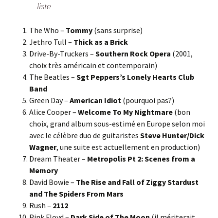
liste
The Who –
Tommy
(sans surprise)
Jethro Tull –
Thick as a Brick
Drive-By-Truckers –
Southern Rock Opera
(2001,
choix très américain et contemporain)
The Beatles –
Sgt Peppers’s Lonely Hearts Club
Band
Green Day –
American Idiot
(pourquoi pas?)
Alice Cooper –
Welcome To My Nightmare
(bon
choix, grand album sous-estimé en Europe selon moi
avec le célèbre duo de guitaristes
Steve Hunter/Dick
Wagner
, une suite est actuellement en production)
Dream Theater –
Metropolis Pt 2: Scenes from a
Memory
David Bowie –
The Rise and Fall of Ziggy Stardust
and The Spiders From Mars
Rush –
2112
Pink Floyd –
Dark Side of The Moon
(il mériterait