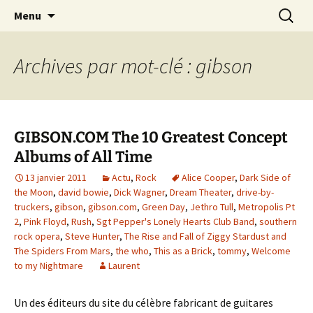
Journaliste musical · Historien du rock ·
Aller
Recherc
Laurent Rieppi
Menu
au
Conférencier
contenu
Archives par mot-clé : gibson
GIBSON.COM The 10 Greatest Concept
Albums of All Time
13 janvier 2011
Actu
,
Rock
Alice Cooper
,
Dark Side of
the Moon
,
david bowie
,
Dick Wagner
,
Dream Theater
,
drive-by-
truckers
,
gibson
,
gibson.com
,
Green Day
,
Jethro Tull
,
Metropolis Pt
2
,
Pink Floyd
,
Rush
,
Sgt Pepper's Lonely Hearts Club Band
,
southern
rock opera
,
Steve Hunter
,
The Rise and Fall of Ziggy Stardust and
The Spiders From Mars
,
the who
,
This as a Brick
,
tommy
,
Welcome
to my Nightmare
Laurent
Un des éditeurs du site du célèbre fabricant de guitares