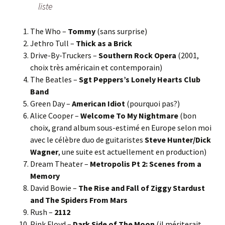
liste
The Who –
Tommy
(sans surprise)
Jethro Tull –
Thick as a Brick
Drive-By-Truckers –
Southern Rock Opera
(2001,
choix très américain et contemporain)
The Beatles –
Sgt Peppers’s Lonely Hearts Club
Band
Green Day –
American Idiot
(pourquoi pas?)
Alice Cooper –
Welcome To My Nightmare
(bon
choix, grand album sous-estimé en Europe selon moi
avec le célèbre duo de guitaristes
Steve Hunter/Dick
Wagner
, une suite est actuellement en production)
Dream Theater –
Metropolis Pt 2: Scenes from a
Memory
David Bowie –
The Rise and Fall of Ziggy Stardust
and The Spiders From Mars
Rush –
2112
Pink Floyd –
Dark Side of The Moon
(il mériterait