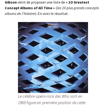
Gibson
vient de proposer une liste de
« 1O Greatest
Concept Albums of All Time »
(
les 10 plus grands concepts
albums de l’histoire
). En voici le résultat:
Le célèbre opera-rock des Who sorti en
1969 figure en première position de cette