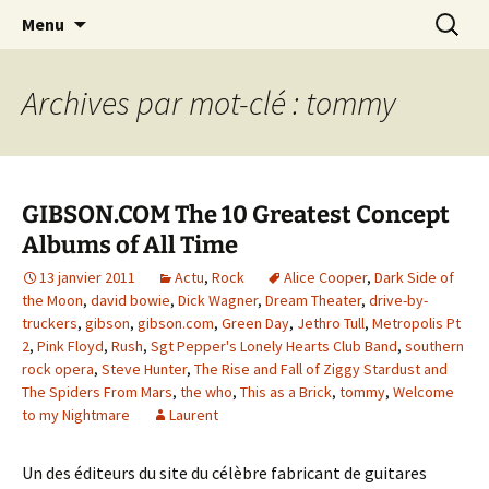
Journaliste musical · Historien du rock ·
Aller
Recherc
Laurent Rieppi
Menu
au
Conférencier
contenu
Archives par mot-clé : tommy
GIBSON.COM The 10 Greatest Concept
Albums of All Time
13 janvier 2011
Actu
,
Rock
Alice Cooper
,
Dark Side of
the Moon
,
david bowie
,
Dick Wagner
,
Dream Theater
,
drive-by-
truckers
,
gibson
,
gibson.com
,
Green Day
,
Jethro Tull
,
Metropolis Pt
2
,
Pink Floyd
,
Rush
,
Sgt Pepper's Lonely Hearts Club Band
,
southern
rock opera
,
Steve Hunter
,
The Rise and Fall of Ziggy Stardust and
The Spiders From Mars
,
the who
,
This as a Brick
,
tommy
,
Welcome
to my Nightmare
Laurent
Un des éditeurs du site du célèbre fabricant de guitares