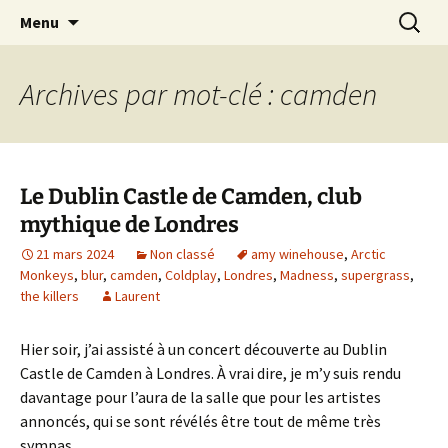
Journaliste musical · Historien du rock ·
Aller
Recherc
Laurent Rieppi
Menu
au
Conférencier
contenu
Archives par mot-clé : camden
Le Dublin Castle de Camden, club
mythique de Londres
21 mars 2024
Non classé
amy winehouse
,
Arctic
Monkeys
,
blur
,
camden
,
Coldplay
,
Londres
,
Madness
,
supergrass
,
the killers
Laurent
Hier soir, j’ai assisté à un concert découverte au Dublin
Castle de Camden à Londres. À vrai dire, je m’y suis rendu
davantage pour l’aura de la salle que pour les artistes
annoncés, qui se sont révélés être tout de même très
sympas.