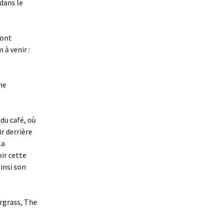
dans le
 ont
 à venir :
he
du café, où
ir derrière
la
oir cette
insi son
rgrass, The