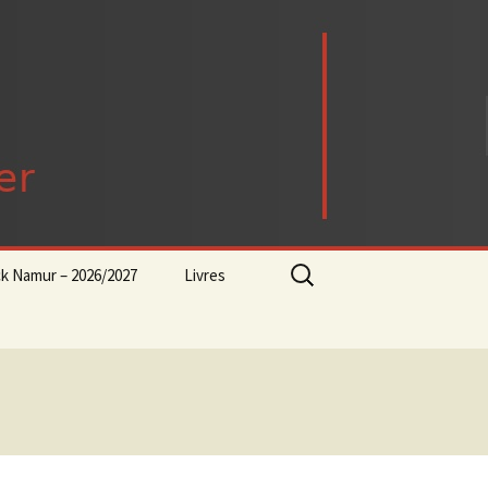
Rechercher :
ck Namur – 2026/2027
Livres
rock-progressif-playlist
Punk