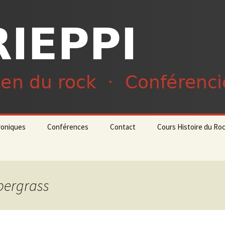
du rock · Conférencier
ieppi
roniques
Conférences
Contact
Cours Histoire du Ro
upergrass