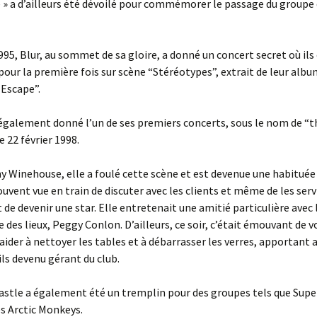
 » a d’ailleurs été dévoilé pour commémorer le passage du groupe 
995, Blur, au sommet de sa gloire, a donné un concert secret où ils
pour la première fois sur scène “Stéréotypes”, extrait de leur album
 Escape”.
également donné l’un de ses premiers concerts, sous le nom de “t
e 22 février 1998.
 Winehouse, elle a foulé cette scène et est devenue une habituée 
souvent vue en train de discuter avec les clients et même de les serv
t de devenir une star. Elle entretenait une amitié particulière avec 
e des lieux, Peggy Conlon. D’ailleurs, ce soir, c’était émouvant de v
ider à nettoyer les tables et à débarrasser les verres, apportant a
ils devenu gérant du club.
astle a également été un tremplin pour des groupes tels que Supe
es Arctic Monkeys.