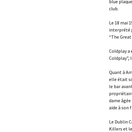
blue plaque
club.
Le 18 mai 1
interprété 
“The Great
Coldplay a 
Coldplay”, l
Quant à Amy
elle était 
le bar avan
propriétair
dame âgée a
aide à son f
Le Dublin C
Killers et l