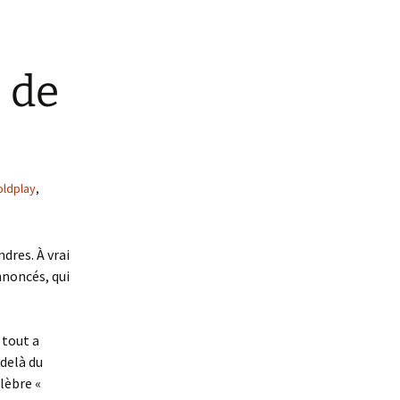
 de
oldplay
,
dres. À vrai
annoncés, qui
 tout a
delà du
lèbre «