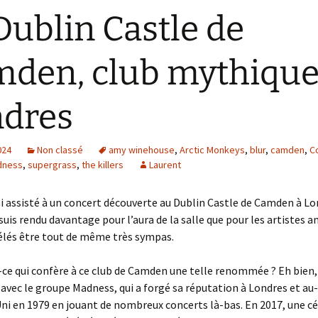
Dublin Castle de
den, club mythique
dres
024
Non classé
amy winehouse
,
Arctic Monkeys
,
blur
,
camden
,
C
dness
,
supergrass
,
the killers
Laurent
j’ai assisté à un concert découverte au Dublin Castle de Camden à Lon
 suis rendu davantage pour l’aura de la salle que pour les artistes 
élés être tout de même très sympas.
-ce qui confère à ce club de Camden une telle renommée ? Eh bien,
ec le groupe Madness, qui a forgé sa réputation à Londres et au-
 en 1979 en jouant de nombreux concerts là-bas. En 2017, une cé