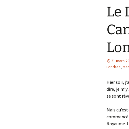
Le 
Cam
Lon
21 mars 2
Londres
,
Ma
Hier soir, 
dire, je m’y
se sont rév
Mais qu’est
commencé av
Royaume-Uni