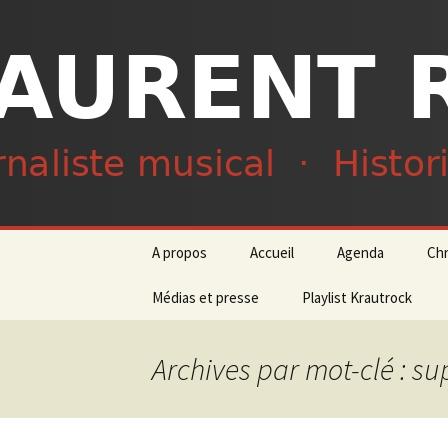
Journaliste musical · Historien 
Laurent R
Aller
A propos
Accueil
Agenda
Ch
au
contenu
Médias et presse
Playlist Krautrock
Archives par mot-clé : s